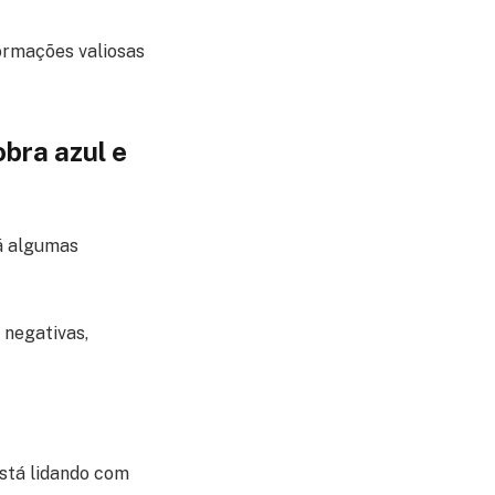
ormações valiosas
bra azul e
há algumas
 negativas,
está lidando com