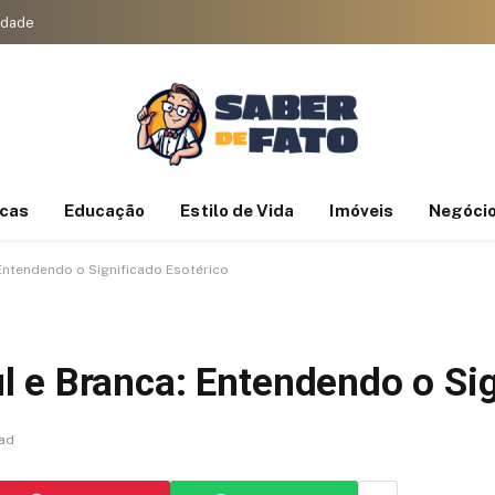
cidade
icas
Educação
Estilo de Vida
Imóveis
Negóci
Entendendo o Significado Esotérico
 e Branca: Entendendo o Sig
ead