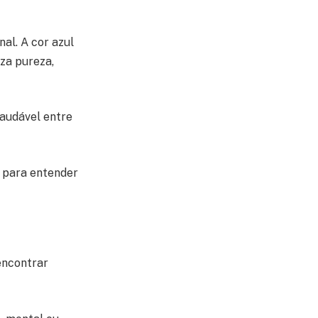
al. A cor azul
iza pureza,
saudável entre
 para entender
encontrar