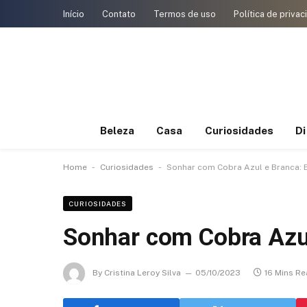
Início
Contato
Termos de uso
Política de priva
Beleza
Casa
Curiosidades
D
-
-
Home
Curiosidades
Sonhar com Cobra Azul e Branca: 
CURIOSIDADES
Sonhar com Cobra Azul
By
Cristina Leroy Silva
05/10/2023
16 Mins R