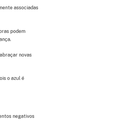
emente associadas
obras podem
ança.
 abraçar novas
is o azul é
entos negativos