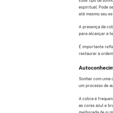
Esse tipo de sonh
espiritual. Pode 
até mesmo seu esti
A presença da cob
para alcançar a h
É importante refl
restaurar a ordem 
Autoconhecim
Sonhar com uma c
um processo de a
A cobra é frequen
as cores azul e b
melhorada de si 