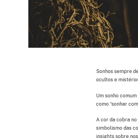
Sonhos sempre des
ocultos e mistéri
Um sonho comum q
como “sonhar com 
A cor da cobra no
simbolismo das co
insights sobre n