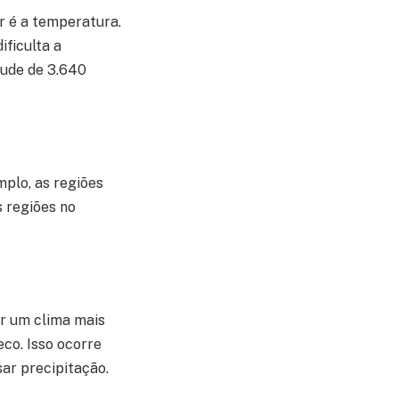
or é a temperatura.
ificulta a
itude de 3.640
mplo, as regiões
 regiões no
er um clima mais
eco. Isso ocorre
ar precipitação.