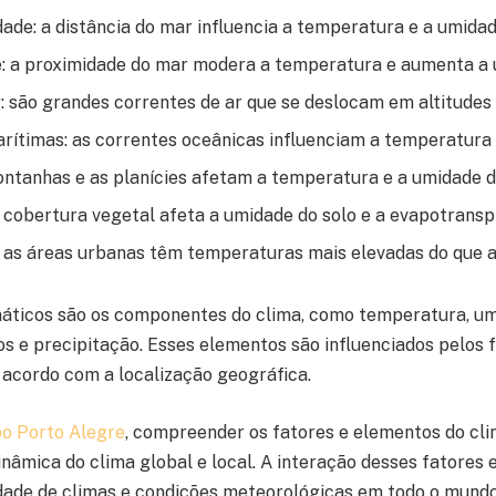
dade: a distância do mar influencia a temperatura e a umidad
: a proximidade do mar modera a temperatura e aumenta a 
: são grandes correntes de ar que se deslocam em altitudes 
rítimas: as correntes oceânicas influenciam a temperatura 
ontanhas e as planícies afetam a temperatura e a umidade d
 cobertura vegetal afeta a umidade do solo e a evapotransp
 as áreas urbanas têm temperaturas mais elevadas do que as
áticos são os componentes do clima, como temperatura, um
os e precipitação. Esses elementos são influenciados pelos 
 acordo com a localização geográfica.
o Porto Alegre
, compreender os fatores e elementos do cl
nâmica do clima global e local. A interação desses fatores 
ade de climas e condições meteorológicas em todo o mundo