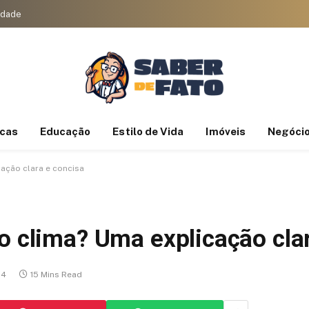
cidade
icas
Educação
Estilo de Vida
Imóveis
Negóci
ação clara e concisa
o clima? Uma explicação cla
24
15 Mins Read