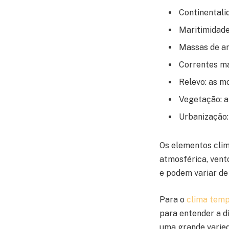
Continentali
Maritimidade
Massas de ar
Correntes ma
Relevo: as m
Vegetação: a
Urbanização:
Os elementos clim
atmosférica, vent
e podem variar de
Para o
clima temp
para entender a di
uma grande varied