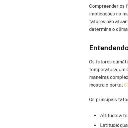
Compreender os fa
implicações no me
fatores não atuam
determina o clima
Entendendo
Os fatores climát
temperatura, umid
maneiras complexa
mostra o portal
C
Os principais fato
Altitude: a t
Latitude: qu