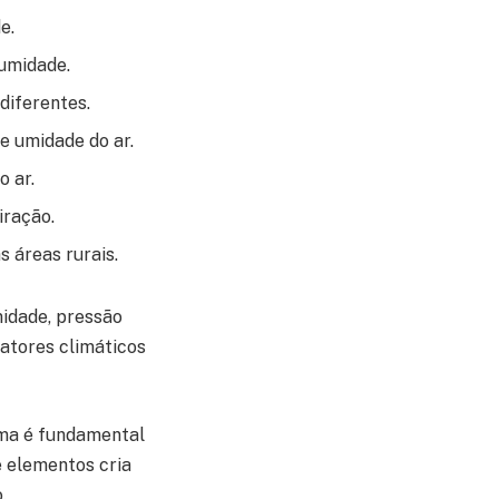
e.
umidade.
diferentes.
e umidade do ar.
o ar.
iração.
 áreas rurais.
idade, pressão
fatores climáticos
ima é fundamental
e elementos cria
.