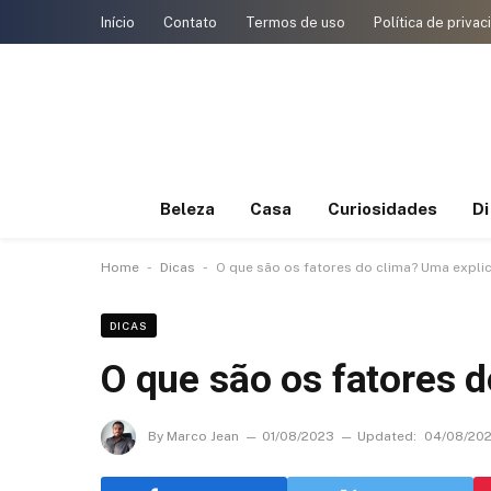
Início
Contato
Termos de uso
Política de priva
Beleza
Casa
Curiosidades
D
-
-
Home
Dicas
O que são os fatores do clima? Uma explic
DICAS
O que são os fatores d
By
Marco Jean
01/08/2023
Updated:
04/08/20