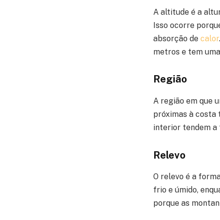
A altitude é a alt
Isso ocorre porque
absorção de
calor
metros e tem uma
Região
A região em que u
próximas à costa 
interior tendem a
Relevo
O relevo é a form
frio e úmido, enq
porque as montanh