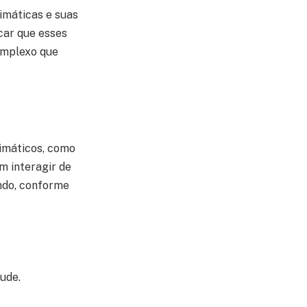
imáticas e suas
car que esses
omplexo que
limáticos, como
m interagir de
ndo, conforme
tude.