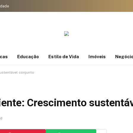
cidade
icas
Educação
Estilo de Vida
Imóveis
Negóci
ustentável conjunto
ente: Crescimento sustentáv
ad