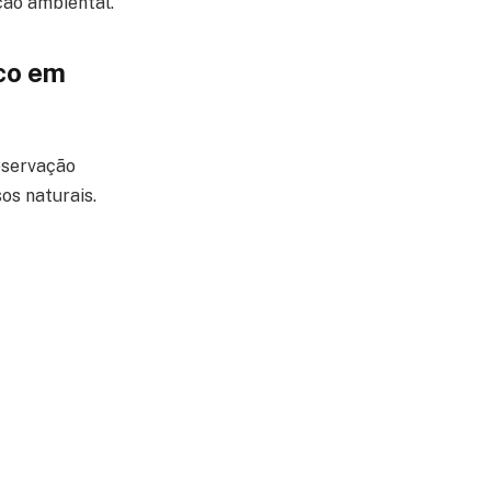
ção ambiental.
co em
eservação
os naturais.