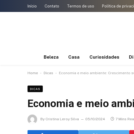
Início
Contato
Termos de uso
Política de priva
Beleza
Casa
Curiosidades
D
-
-
Home
Dicas
Economia e meio ambiente: Crescimento s
DICAS
Economia e meio ambi
By
Cristina Leroy Silva
05/10/2024
7 Mins Re