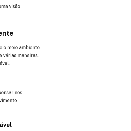
 uma visão
ente
e o meio ambiente
 várias maneiras.
ável.
pensar nos
lvimento
ável