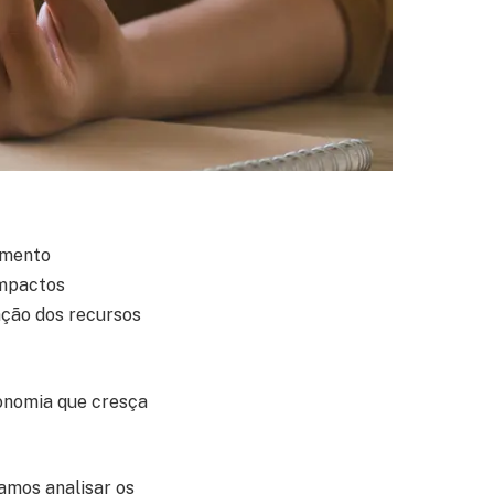
imento
impactos
ação dos recursos
onomia que cresça
amos analisar os