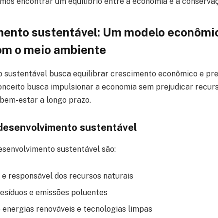
mos encontrar um equilíbrio entre a economia e a conserva
mento sustentável: Um modelo econômi
om o meio ambiente
 sustentável busca equilibrar crescimento econômico e pr
onceito busca impulsionar a economia sem prejudicar recurs
bem-estar a longo prazo.
 desenvolvimento sustentável
desenvolvimento sustentável são:
e e responsável dos recursos naturais
esíduos e emissões poluentes
energias renováveis e tecnologias limpas