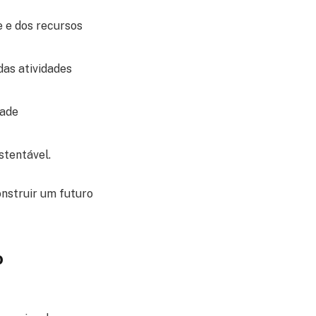
 e dos recursos
das atividades
dade
stentável.
onstruir um futuro
o