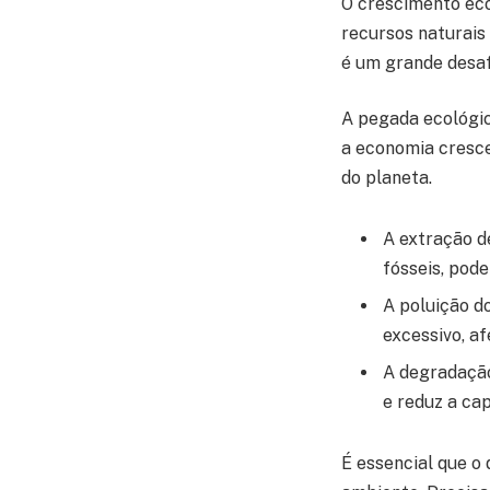
O crescimento eco
recursos naturais
é um grande desaf
A pegada ecológic
a economia cresce
do planeta.
A extração d
fósseis, pod
A poluição do
excessivo, a
A degradação 
e reduz a ca
É essencial que o