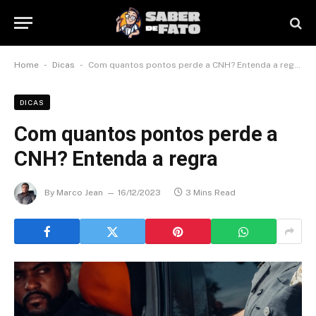
-
-
Home
Dicas
Com quantos pontos perde a CNH? Entenda a regra
DICAS
Com quantos pontos perde a
CNH? Entenda a regra
By
Marco Jean
16/12/2023
3 Mins Read