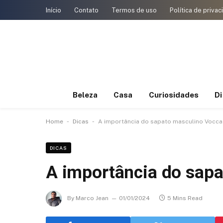
Início
Contato
Termos de uso
Política de priva
Beleza
Casa
Curiosidades
D
-
-
Home
Dicas
A importância do sapato masculino Vocca
DICAS
A importância do sapa
By
Marco Jean
01/01/2024
5 Mins Read