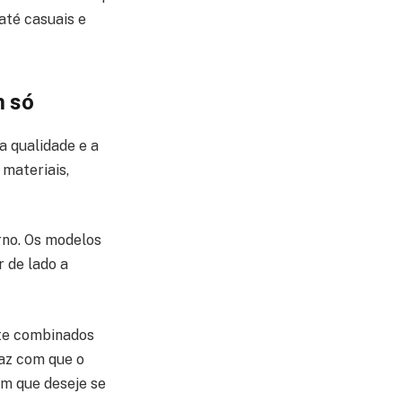
até casuais e
m só
a qualidade e a
materiais,
rno. Os modelos
 de lado a
nte combinados
faz com que o
m que deseje se