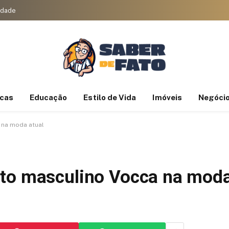
cidade
icas
Educação
Estilo de Vida
Imóveis
Negóci
 na moda atual
to masculino Vocca na moda