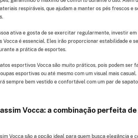
 pés, garantindo o máximo de conforto durante o uso. Além di
teriais respiráveis, que ajudam a manter os pés frescos e
s.
soa ativa e gosta de se exercitar regularmente, investir em
s Vocca é essencial. Eles irão proporcionar estabilidade e s
urante a prática de esportes.
patos esportivos Vocca são muito práticos, pois podem ser f
upas esportivas ou até mesmo com um visual mais casual. S
ará sempre bem vestido e confortável com um par de sapato
ssim Vocca: a combinação perfeita de 
sim Vocca são a opção ideal para quem busca elegância e 