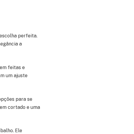
escolha perfeita.
legância a
em feitas e
nam um ajuste
opções para se
bem cortado e uma
balho. Ele