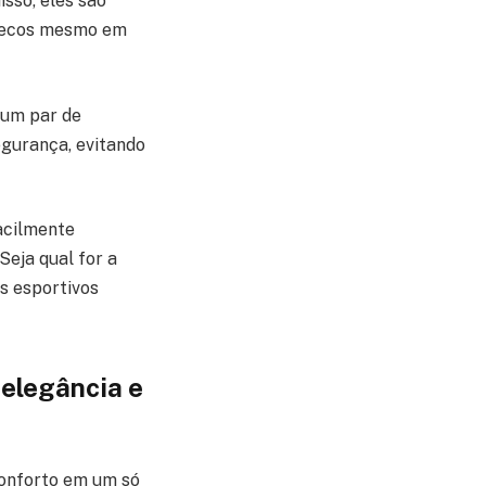
sso, eles são
 secos mesmo em
 um par de
egurança, evitando
acilmente
eja qual for a
s esportivos
elegância e
conforto em um só