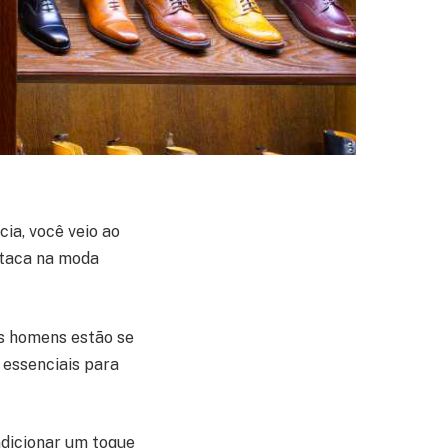
ia, você veio ao
staca na moda
s homens estão se
 essenciais para
adicionar um toque