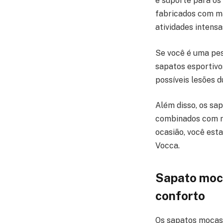
e suporte para os
fabricados com ma
atividades intensa
Se você é uma pes
sapatos esportivo
possíveis lesões d
Além disso, os sa
combinados com ro
ocasião, você est
Vocca.
Sapato moca
conforto
Os sapatos mocas