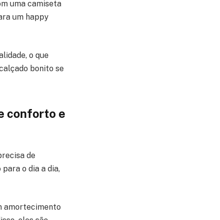
com uma camiseta
para um happy
alidade, o que
 calçado bonito se
e conforto e
precisa de
para o dia a dia,
em amortecimento