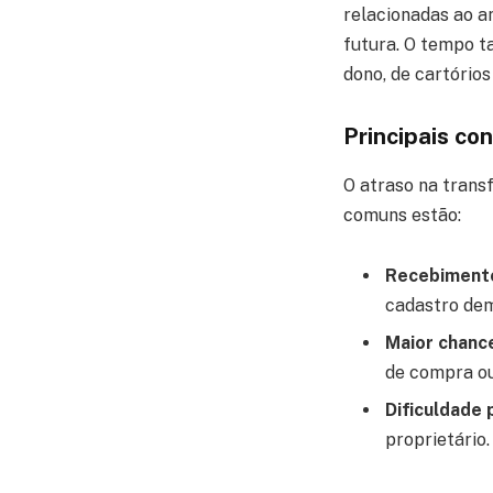
relacionadas ao a
futura. O tempo t
dono, de cartórios 
Principais co
O atraso na trans
comuns estão:
Recebimento
cadastro dem
Maior chance
de compra ou
Dificuldade
proprietário.