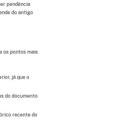
uer pendência
ende do antigo
re os pontos mais
ior, já que o
dos do documento
órico recente do