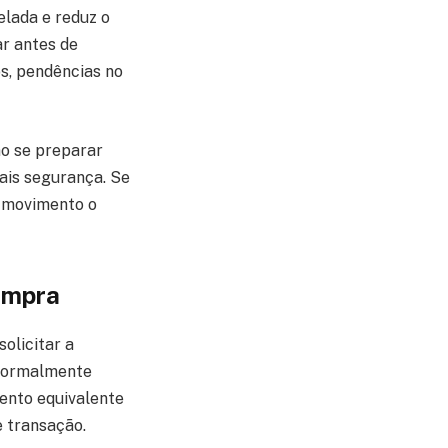
elada e reduz o
ar antes de
s, pendências no
mo se preparar
ais segurança. Se
m movimento o
compra
solicitar a
 normalmente
ento equivalente
e transação.