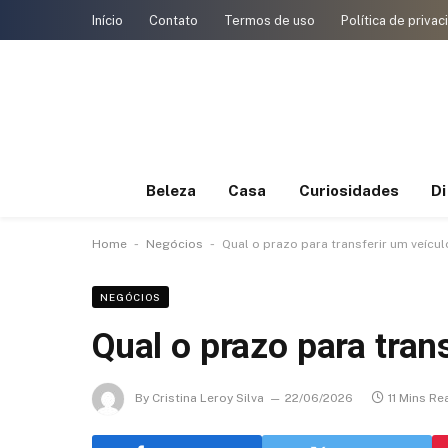
Início
Contato
Termos de uso
Política de priva
Beleza
Casa
Curiosidades
D
-
-
Home
Negócios
Qual o prazo para transferir um veícu
NEGÓCIOS
Qual o prazo para tran
By
Cristina Leroy Silva
22/06/2026
11 Mins Re