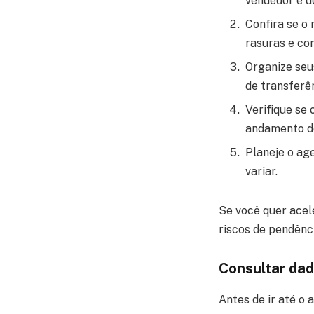
vendedor e d
Confira se o
rasuras e co
Organize seu
de transferên
Verifique se
andamento d
Planeje o ag
variar.
Se você quer acel
riscos de pendênci
Consultar dad
Antes de ir até o 